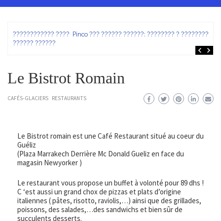
ez
???????????? ???? Pinco ??? ?????? ??????: ???????? ? ???????? ?
?????? ??????
Le Bistrot Romain
CAFÉS-GLACIERS
RESTAURANTS
Le Bistrot romain est une Café Restaurant situé au coeur du
Guéliz
(Plaza Marrakech Derrière Mc Donald Gueliz en face du
magasin Newyorker )
Le restaurant vous propose un buffet à volonté pour 89 dhs !
C ‘est aussi un grand chox de pizzas et plats d’origine
italiennes ( pâtes, risotto, raviolis,…) ainsi que des grillades,
poissons, des salades,…des sandwichs et bien sûr de
succulents desserts.