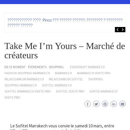
ez
???????????? ???? Pinco ??? ?????? ??????: ???????? ? ???????? ?
?????? ??????
Take Me I’m Yours – Marché de
créateurs
EN CE MOMENT
ÉVÉNEMENTS
SHOPPING
EVENEMENT MARRAKECH
FASHION SHOPPING MARRAKECH
MARRAKECH
MARRAKECH VENTE PRIV
PALAIS DARKUM MARRAKECH
PALAIS DARKUM SOFITEL
SHOPPING
SHOPPING MARRAKECH
SOFITEL MARRAKECH
SOFITEL MARRAKECH VENTE PRIV
SOFITEL VENTE PRIV
SORTIE MARRAKECH
VENTE PRIV
Le Sofitel Marrakech vous convie le samedi 10 mars, entre