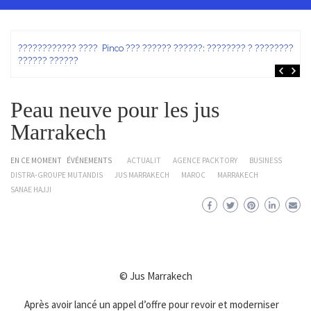
ez
???????????? ???? Pinco ??? ?????? ??????: ???????? ? ???????? ?
?????? ??????
Peau neuve pour les jus
Marrakech
EN CE MOMENT
ÉVÉNEMENTS
ACTUALIT
AGENCE PACKTORY
BUSINESS
DISTRA-GROUPE MUTANDIS
JUS MARRAKECH
MAROC
MARRAKECH
SANAE HAJJI
© Jus Marrakech
Après avoir lancé un appel d’offre pour revoir et moderniser