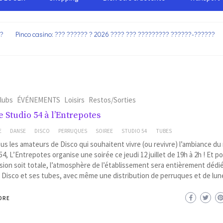
??
Pinco casino: ??? ?????? ? 2026 ???? ??? ????????? ??????-??????
lubs
ÉVÉNEMENTS
Loisirs
Restos/Sorties
e Studio 54 à l’Entrepotes
E
DANSE
DISCO
PERRUQUES
SOIREE
STUDIO 54
TUBES
us les amateurs de Disco qui souhaitent vivre (ou revivre) l’ambiance d
54, L’Entrepotes organise une soirée ce jeudi 12 juillet de 19h à 2h ! Et p
sion soit totale, l’atmosphère de l’établissement sera entièrement dédi
Disco et ses tubes, avec même une distribution de perruques et de lun
ORE