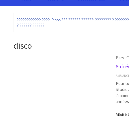
:
???????????? ???? Pinco ??? ?????? ??????: ???????? ? ??????
? ?????? ??????
disco
Bars
C
Soiré
AMBIANC
Pour to
Studio 
l’immer
années 
READ M