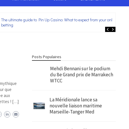
The ultimate guide to Pin Up Casino: What to expect from your online
Lei
betting
ent
Posts Populaires
Mehdi Bennani sur le podium
du 8e Grand prix de Marrakech
WTCC
u mythique
our que
ée aux
La Méridionale lance sa
ettes ! […]
nouvelle liaison maritime
Marseille-Tanger Med