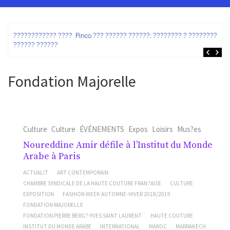
ez
???????????? ???? Pinco ??? ?????? ??????: ???????? ? ???????? ?
?????? ??????
Fondation Majorelle
Culture
Culture
ÉVÉNEMENTS
Expos
Loisirs
Mus?es
Noureddine Amir défile à l’Institut du Monde
Arabe à Paris
ACTUALIT
ART CONTEMPORAIN
CHAMBRE SYNDICALE DE LA HAUTE COUTURE FRAN?AISE
CULTURE
EXPOSITION
FASHION WEEK AUTOMNE-HIVER 2018/2019
FONDATION MAJORELLE
FONDATION PIERRE BERG?-YVES SAINT LAURENT
HAUTE COUTURE
INSTITUT DU MONDE ARABE
INTERNATIONAL
MAROC
MARRAKECH