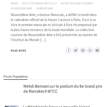
MOMU
MUS?E DES BEAUX-ARTS LILLE
MUSEE YVES SAINT LAURENT
NOUREDDINE AMIR
SHIRIN NESHAT
Noureddine Amir, créateur Marocain, a défilé ce lundi dans
le calendrier officiel de la Haute Couture à Paris. Il est à ce
titre le premier marocain et africain à être récompensé par
la plus haute instance de la mode mondiale. La collection
couture de Noureddine Amir a été présentée au musée de
l’Institut du Monde […]
READ MORE
Posts Populaires
Mehdi Bennani sur le podium du 8e Grand prix
de Marrakech WTCC
La Méridionale lance sa nouvelle liaison