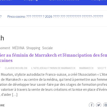
??
Pinco casino: ??? ?????? ? 2026 ???? ??? ????????? ??????-??????
ch
moment
MÉDINA
Shopping
Sociale
lier au féminin de Marrakech et l’émancipation des f
caines
T
CLAUDIE MOURLON
L?ATELIER AU F?MININ DE MARRAKECH
MARRAKECH
SOCI?T
 Mourlon, styliste autodidacte Franco-suisse, a créé l’Association « L’Ate
 de Marrakech » au centre de la médina, qui tend à permettre aux femm
iation de développer leur savoir-faire par des stages de formation profe
e valoriser à travers la vente de leurs créations et la mise en place d’év
, d’aider […]
ORE