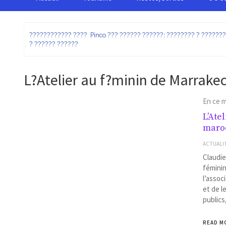
:
???????????? ???? Pinco ??? ?????? ??????: ???????? ? ??????
? ?????? ??????
L?Atelier au f?minin de Marrake
En ce 
L’Ate
maro
ACTUALI
Claudie
féminin
l’assoc
et de l
publics
READ M