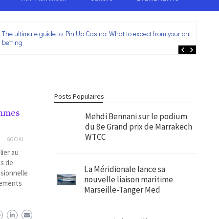
The ultimate guide to Pin Up Casino: What to expect from your online
Lei
betting
ent
Posts Populaires
emmes
Mehdi Bennani sur le podium
du 8e Grand prix de Marrakech
WTCC
SOCIAL
lier au
es de
La Méridionale lance sa
ssionnelle
nouvelle liaison maritime
énements
Marseille-Tanger Med