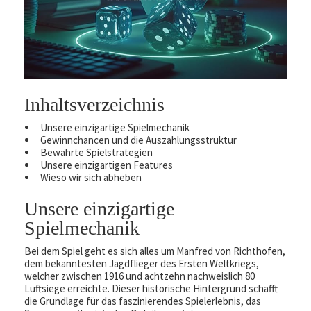
Inhaltsverzeichnis
Unsere einzigartige Spielmechanik
Gewinnchancen und die Auszahlungsstruktur
Bewährte Spielstrategien
Unsere einzigartigen Features
Wieso wir sich abheben
Unsere einzigartige
Spielmechanik
Bei dem Spiel geht es sich alles um Manfred von Richthofen,
dem bekanntesten Jagdflieger des Ersten Weltkriegs,
welcher zwischen 1916 und achtzehn nachweislich 80
Luftsiege erreichte. Dieser historische Hintergrund schafft
die Grundlage für das faszinierendes Spielerlebnis, das