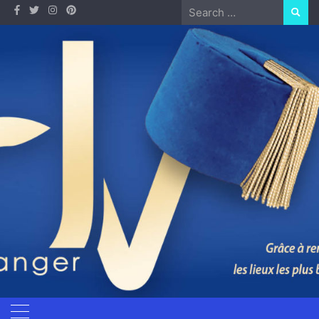
Skip
Search
to
for:
content