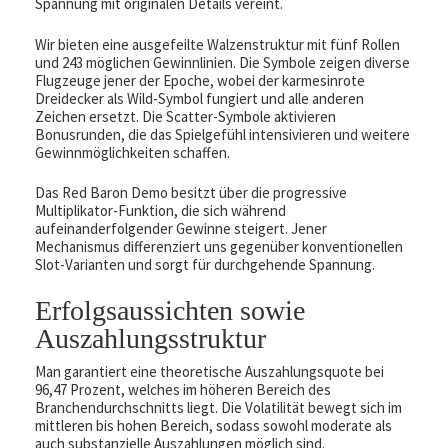
Spannung mit originalen Details vereint.
Wir bieten eine ausgefeilte Walzenstruktur mit fünf Rollen
und 243 möglichen Gewinnlinien. Die Symbole zeigen diverse
Flugzeuge jener der Epoche, wobei der karmesinrote
Dreidecker als Wild-Symbol fungiert und alle anderen
Zeichen ersetzt. Die Scatter-Symbole aktivieren
Bonusrunden, die das Spielgefühl intensivieren und weitere
Gewinnmöglichkeiten schaffen.
Das
Red Baron Demo
besitzt über die progressive
Multiplikator-Funktion, die sich während
aufeinanderfolgender Gewinne steigert. Jener
Mechanismus differenziert uns gegenüber konventionellen
Slot-Varianten und sorgt für durchgehende Spannung.
Erfolgsaussichten sowie
Auszahlungsstruktur
Man garantiert eine theoretische Auszahlungsquote bei
96,47 Prozent, welches im höheren Bereich des
Branchendurchschnitts liegt. Die Volatilität bewegt sich im
mittleren bis hohen Bereich, sodass sowohl moderate als
auch substanzielle Auszahlungen möglich sind.