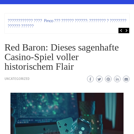
ez
???????????? ???? Pinco ??? ?????? ??????: ???????? ? ???????? ?
?????? ??????
Red Baron: Dieses sagenhafte
Casino-Spiel voller
historischem Flair
UNCATEGORIZED