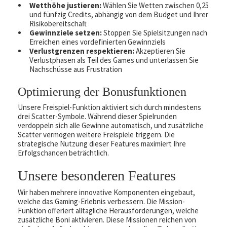
Wetthöhe justieren:
Wählen Sie Wetten zwischen 0,25
und fünfzig Credits, abhängig von dem Budget und Ihrer
Risikobereitschaft
Gewinnziele setzen:
Stoppen Sie Spielsitzungen nach
Erreichen eines vordefinierten Gewinnziels
Verlustgrenzen respektieren:
Akzeptieren Sie
Verlustphasen als Teil des Games und unterlassen Sie
Nachschüsse aus Frustration
Optimierung der Bonusfunktionen
Unsere Freispiel-Funktion aktiviert sich durch mindestens
drei Scatter-Symbole. Während dieser Spielrunden
verdoppeln sich alle Gewinne automatisch, und zusätzliche
Scatter vermögen weitere Freispiele triggern. Die
strategische Nutzung dieser Features maximiert Ihre
Erfolgschancen beträchtlich.
Unsere besonderen Features
Wir haben mehrere innovative Komponenten eingebaut,
welche das Gaming-Erlebnis verbessern. Die Mission-
Funktion offeriert alltägliche Herausforderungen, welche
zusätzliche Boni aktivieren. Diese Missionen reichen von