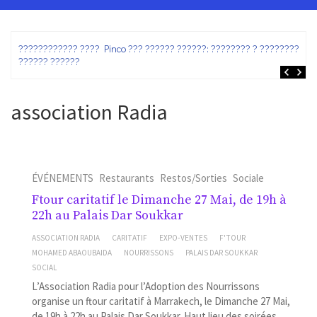
ez
???????????? ???? Pinco ??? ?????? ??????: ???????? ? ???????? ?
?????? ??????
association Radia
ÉVÉNEMENTS
Restaurants
Restos/Sorties
Sociale
Ftour caritatif le Dimanche 27 Mai, de 19h à
22h au Palais Dar Soukkar
ASSOCIATION RADIA
CARITATIF
EXPO-VENTES
F'TOUR
MOHAMED ABAOUBAIDA
NOURRISSONS
PALAIS DAR SOUKKAR
SOCIAL
L’Association Radia pour l’Adoption des Nourrissons
organise un ftour caritatif à Marrakech, le Dimanche 27 Mai,
de 19h à 22h au Palais Dar Soukkar. Haut lieu des soirées