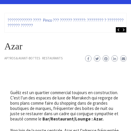
ez
???????????? ???? Pinco ??? ?????? ??????: ???????? ? ???????? ?
?????? ??????
Azar
AP?ROS & AVANT-BO?TES
RESTAURANTS
Guéliz est un quartier commercial toujours en construction.
C’est l’un des espaces de luxe de Marrakech qui regorge de
bons plans comme faire du shopping dans de grandes
boutiques de marques, fréquenter des boites de nuit ou
juste se restaurer dans un cadre qui conjugue sympathie et
beauté comme le
Bar/Restaurant/Lounge : Azar.
Non loin de la poste centrale, Azar est l’adresse fréquentée