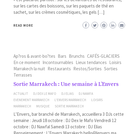
sur les cartes des boissons, sur les paquets de thé en
sachet, sur les crèmes cosmétiques, les gels […]
READ MORE
Ap?ros & avant-bo?tes
Bars
Brunchs
CAFÉS-GLACIERS
En ce moment
Incontournables
Lieux tendances
Loisirs
Marrakech la nuit
Restaurants
Restos/Sorties
Sorties
Terrasses
Sortie Marrakech : Une semaine à L’Envers
ACTUALIT
DJ DEX LE MAFO
DJ ELIAS
DJ NAWFA
EVENEMENT MARRAKECH
L'ENVERS MARRAKECH
LOISIRS
MARRAKECH
MUSIQUE
SORTIE MARRAKECH
L’Envers, bar branché de Marrakech, accueillera 3 DJs cette
semaine : Jeudi 18 octobre : DJ Dex le Mafo Vendredi 12
octobre : DJ Nawfal Samedi 13 octobre : DJ Elias
Renseignement : L’Envers Marrakech hello@lenvers.ma