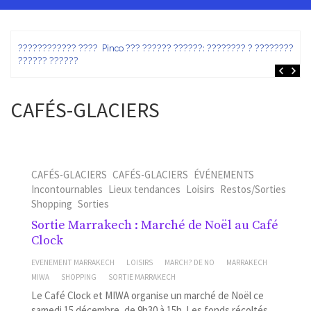
ez
???????????? ???? Pinco ??? ?????? ??????: ???????? ? ???????? ?
?????? ??????
CAFÉS-GLACIERS
CAFÉS-GLACIERS
CAFÉS-GLACIERS
ÉVÉNEMENTS
Incontournables
Lieux tendances
Loisirs
Restos/Sorties
Shopping
Sorties
Sortie Marrakech : Marché de Noël au Café
Clock
EVENEMENT MARRAKECH
LOISIRS
MARCH? DE NO
MARRAKECH
MIWA
SHOPPING
SORTIE MARRAKECH
Le Café Clock et MIWA organise un marché de Noël ce
samedi 15 décembre, de 9h30 à 15h. Les fonds récoltés