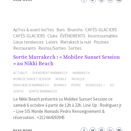
Ap?ros & avant-bo?tes
Bars
Brunchs
CAFÉS-GLACIERS
CAFÉS-GLACIERS
Clubs
ÉVÉNEMENTS
Incontournables
Lieux tendances
Loisirs
Marrakech la nuit
Piscines
Restaurants
Restos/Sorties
Sorties
Sortie Marrakech : « Mobilee Sunset Session
» au Nikki Beach
ACTUALIT
EVENEMENT MARRAKECH
MARRAKECH
MOBILEE SUNSET SESSION
MONILE
MUSIQUE
NIKKI BEACH MARRAKECH
NOMADS
PEDRO
RODRIGUEZ J
SIS
SORTIE
SORTIE MARRAKECH
Le Nikki Beach présente sa Mobilee Sunset Session ce
samedi 6 octobre à partir de 12h à 22h. Line Up : Rodriguez jr
– Live SIS Monile Nomads Pedro Renseignement &
réservation : +212 664292945
READ MORE