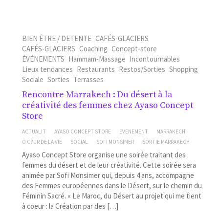
BIEN ÊTRE / DETENTE
CAFÉS-GLACIERS
CAFÉS-GLACIERS
Coaching
Concept-store
ÉVÉNEMENTS
Hammam-Massage
Incontournables
Lieux tendances
Restaurants
Restos/Sorties
Shopping
Sociale
Sorties
Terrasses
Rencontre Marrakech : Du désert à la
créativité des femmes chez Ayaso Concept
Store
ACTUALIT
AYASO CONCEPT STORE
EVENEMENT
MARRAKECH
O C?UR DE LA VIE
SOCIAL
SOFI MONSIMER
SORTIE MARRAKECH
Ayaso Concept Store organise une soirée traitant des
femmes du désert et de leur créativité. Cette soirée sera
animée par Sofi Monsimer qui, depuis 4 ans, accompagne
des Femmes européennes dans le Désert, sur le chemin du
Féminin Sacré. « Le Maroc, du Désert au projet qui me tient
à coeur : la Création par des […]