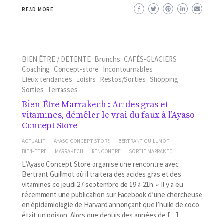
READ MORE
BIEN ÊTRE / DETENTE
Brunchs
CAFÉS-GLACIERS
Coaching
Concept-store
Incontournables
Lieux tendances
Loisirs
Restos/Sorties
Shopping
Sorties
Terrasses
Bien-Être Marrakech : Acides gras et
vitamines, démêler le vrai du faux à l’Ayaso
Concept Store
ACTUALIT
AYASO CONCEPT STORE
BERTRANT GUILLMOT
BIEN-ETRE
MARRAKECH
RENCONTRE
SORTIE MARRAKECH
L’Ayaso Concept Store organise une rencontre avec
Bertrant Guillmot où il traitera des acides gras et des
vitamines ce jeudi 27 septembre de 19 à 21h. « Il y a eu
récemment une publication sur Facebook d’une chercheuse
en épidémiologie de Harvard annonçant que l’huile de coco
était un poison. Alors que depuis des années de […]