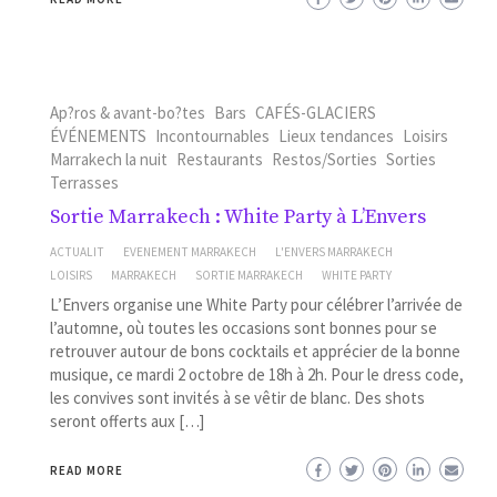
Ap?ros & avant-bo?tes
Bars
CAFÉS-GLACIERS
ÉVÉNEMENTS
Incontournables
Lieux tendances
Loisirs
Marrakech la nuit
Restaurants
Restos/Sorties
Sorties
Terrasses
Sortie Marrakech : White Party à L’Envers
ACTUALIT
EVENEMENT MARRAKECH
L'ENVERS MARRAKECH
LOISIRS
MARRAKECH
SORTIE MARRAKECH
WHITE PARTY
L’Envers organise une White Party pour célébrer l’arrivée de
l’automne, où toutes les occasions sont bonnes pour se
retrouver autour de bons cocktails et apprécier de la bonne
musique, ce mardi 2 octobre de 18h à 2h. Pour le dress code,
les convives sont invités à se vêtir de blanc. Des shots
seront offerts aux […]
READ MORE