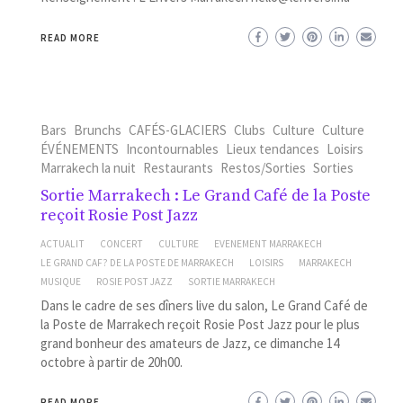
READ MORE
Bars
Brunchs
CAFÉS-GLACIERS
Clubs
Culture
Culture
ÉVÉNEMENTS
Incontournables
Lieux tendances
Loisirs
Marrakech la nuit
Restaurants
Restos/Sorties
Sorties
Sortie Marrakech : Le Grand Café de la Poste
reçoit Rosie Post Jazz
ACTUALIT
CONCERT
CULTURE
EVENEMENT MARRAKECH
LE GRAND CAF? DE LA POSTE DE MARRAKECH
LOISIRS
MARRAKECH
MUSIQUE
ROSIE POST JAZZ
SORTIE MARRAKECH
Dans le cadre de ses dîners live du salon, Le Grand Café de
la Poste de Marrakech reçoit Rosie Post Jazz pour le plus
grand bonheur des amateurs de Jazz, ce dimanche 14
octobre à partir de 20h00.
READ MORE