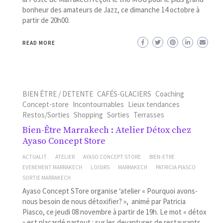
bonheur des amateurs de Jazz, ce dimanche 14 octobre à
partir de 20h00.
READ MORE
BIEN ÊTRE / DETENTE
CAFÉS-GLACIERS
Coaching
Concept-store
Incontournables
Lieux tendances
Restos/Sorties
Shopping
Sorties
Terrasses
Bien-Être Marrakech : Atelier Détox chez
Ayaso Concept Store
ACTUALIT
ATELIER
AYASO CONCEPT STORE
BIEN-ETRE
EVENEMENT MARRAKECH
LOISIRS
MARRAKECH
PATRICIA PIASCO
SORTIE MARRAKECH
Ayaso Concept STore organise ‘atelier « Pourquoi avons-
nous besoin de nous détoxifier? », animé par Patricia
Piasco, ce jeudi 08 novembre à partir de 19h. Le mot « détox
» est placardé partout : sur les devantures de restaurants,