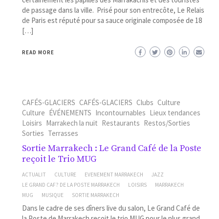
de passage dans la ville. Prisé pour son entrecôte, Le Relais
de Paris est réputé pour sa sauce originale composée de 18
[…]
READ MORE
CAFÉS-GLACIERS
CAFÉS-GLACIERS
Clubs
Culture
Culture
ÉVÉNEMENTS
Incontournables
Lieux tendances
Loisirs
Marrakech la nuit
Restaurants
Restos/Sorties
Sorties
Terrasses
Sortie Marrakech : Le Grand Café de la Poste
reçoit le Trio MUG
ACTUALIT
CULTURE
EVENEMENT MARRAKECH
JAZZ
LE GRAND CAF? DE LA POSTE MARRAKECH
LOISIRS
MARRAKECH
MUG
MUSIQUE
SORTIE MARRAKECH
Dans le cadre de ses dîners live du salon, Le Grand Café de
la Poste de Marrakech reçoit le trio MUG pour le plus grand