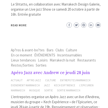
Le Shtatto, en collaboration avec Marrakech Design Galerie,
organise un Live jazz Show ce samedi 20 octobre à partir de
16h. Entrée gratuite
READ MORE
Ap?ros & avant-bo?tes
Bars
Clubs
Culture
En ce moment
ÉVÉNEMENTS
Incontournables
Lieux tendances
Loisirs
Marrakech la nuit
Restaurants
Restos/Sorties
Sorties
Apéro Jazz avec Andrew ce jeudi 28 juin
ACTUALIT
AP?RO JAZZ
CULTURE
ENTREPOTES MARRAKECH
EVENEMENT MARRAKECH
JAZZ
KECH EXP?RIENCE
L'EPICURIEN
MARRAKECH
MUSIQUE
SORTIE
SORTIE MARRAKECH
L’entrepotes organise un Apéro Jazz avec un live d’Andrew,
musicien du groupe « Kech Expérience » de l’Epicurien, ce
jeudi 28 juin à partir de 19h. Renseignement et réservation :