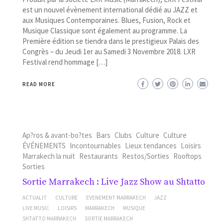
est un nouvel évènement international dédié au JAZZ et
aux Musiques Contemporaines. Blues, Fusion, Rock et
Musique Classique sont également au programme. La
Première édition se tiendra dans le prestigieux Palais des
Congrès – du Jeudi 1er au Samedi 3 Novembre 2018. LXR
Festival rend hommage […]
READ MORE
Ap?ros & avant-bo?tes
Bars
Clubs
Culture
Culture
ÉVÉNEMENTS
Incontournables
Lieux tendances
Loisirs
Marrakech la nuit
Restaurants
Restos/Sorties
Rooftops
Sorties
Sortie Marrakech : Live Jazz Show au Shtatto
ACTUALIT
CULTURE
EVENEMENT MARRAKECH
JAZZ
LIVE MUSIC
LOISIRS
MARRAKECH
MUSIQUE
SHTATTO MARRAKECH
SORTIE MARRAKECH