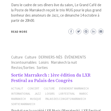
Dans le cadre de ses dîners live du salon, Le Grand Café de
la Poste de Marrakech reçoit le trio MUG pour le plus grand
bonheur des amateurs de Jazz, ce dimanche 14 octobre à
partir de 20h00.
READ MORE
Culture
Culture
DERNIERS-NÈS
ÉVÉNEMENTS
Incontournables
Loisirs
Marrakech la nuit
Restos/Sorties
Sorties
Sortie Marrakech : 1ère édition du LXR
Festival au Palais des Congrès
ACTUALIT
CONCERT
CULTURE
EVENEMENT MARRAKECH
INTERNATIONAL
JAZZ
LOISIRS
LXR FESTIVAL
MAROC
MARRAKECH
MUSIQUE
PALAIS DES CONGR?S MARRAKECH
SORTIE MARRAKECH
Produit par la société LXR Music (Marrakech), LXR Festival