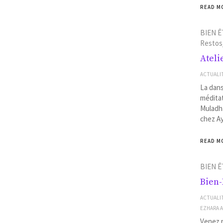
READ M
BIEN Ê
Restos
Ateli
ACTUALI
La dans
méditat
Muladha
chez A
READ M
BIEN Ê
Bien-
ACTUALI
EZHARA 
Venez 