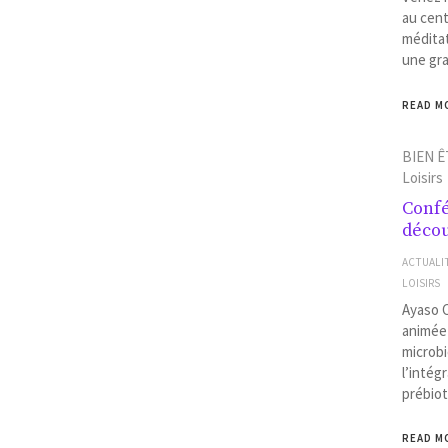
au cent
méditat
une gra
READ M
BIEN Ê
Loisirs
Confé
décou
ACTUALI
LOISIRS
Ayaso C
animée 
microbi
l’intég
prébiot
READ M