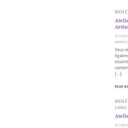
BIEN Ê
Ateli
Artis
ACTUALI
MARRAK
Vous re
égaleme
essenti
contien
[…]
READ M
BIEN Ê
Loisirs
Ateli
ACTUALI