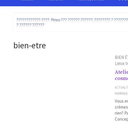
:
???????????? ???? Pinco ??? ?????? ??????: ???????? ? ??????
? ?????? ??????
bien-etre
BIEN Ê
Lieux 
Ateli
cosme
ACTUALI
MARRAK
Vous en
crèmes 
rien? P
Concept