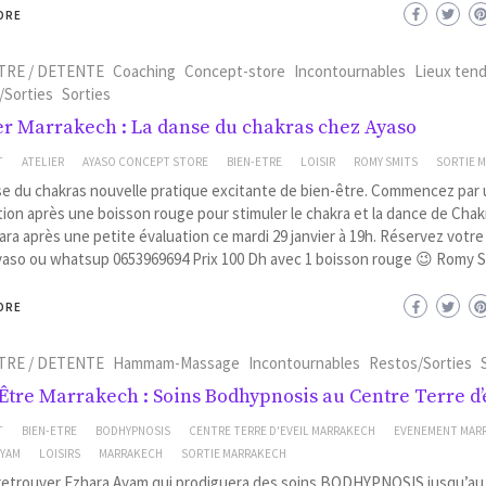
ORE
TRE / DETENTE
Coaching
Concept-store
Incontournables
Lieux ten
/Sorties
Sorties
er Marrakech : La danse du chakras chez Ayaso
T
ATELIER
AYASO CONCEPT STORE
BIEN-ETRE
LOISIR
ROMY SMITS
SORTIE 
e du chakras nouvelle pratique excitante de bien-être. Commencez par
ion après une boisson rouge pour stimuler le chakra et la dance de Chak
ra après une petite évaluation ce mardi 29 janvier à 19h. Réservez votre
yaso ou whatsup 0653969694 Prix 100 Dh avec 1 boisson rouge 😉 Romy S
ORE
TRE / DETENTE
Hammam-Massage
Incontournables
Restos/Sorties
Être Marrakech : Soins Bodhypnosis au Centre Terre d’é
T
BIEN-ETRE
BODHYPNOSIS
CENTRE TERRE D'EVEIL MARRAKECH
EVENEMENT MAR
AYAM
LOISIRS
MARRAKECH
SORTIE MARRAKECH
retrouver Ezhara Ayam qui prodiguera des soins BODHYPNOSIS jusqu’au 