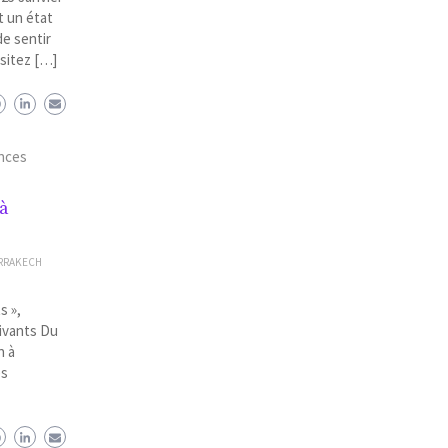
t un état
de sentir
ésitez […]
nces
 à
RRAKECH
s »,
Vivants Du
n à
es