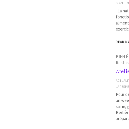
SORTIE 
La natu
fonctio
aliment
exercic
READ M
BIEN Ê
Restos
Ateli
ACTUALI
LA FERM
Pour dé
un wee
saine, 
Berbère
prépar