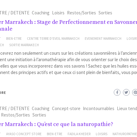
TRE / DETENTE
Coaching
Loisirs
Restos/Sorties
Sorties
er Marrakech : Stage de Perfectionnement en Savonne
anale
T
BIEN-ETRE
CENTRE TERRE D'EVEIL MARRAKECH
EVENEMENT MARRAKECH
LOISIR
ECH
SORTIE MARRAKECH
cevrez non seulement un cours sur les créations savonnières à l’ancien
nt une initiation à l’aromathérapie afin de vous orienter sur le choix des
elles que vous incorporerez dans vos savons ! Sachez que les huiles ess
nent des principes actifs et que ceux ci sont plein de bienfaits, vous po
ORE
TRE / DETENTE
Coaching
Concept-store
Incontournables
Lieux ten
Restos/Sorties
Sorties
er Marrakech : Qu’est ce que la naturopathie?
T
AYASO CONCEPT STORE
BIEN-ETRE
FADILA KHEDER
LOISIRS
NATHUROPATHI