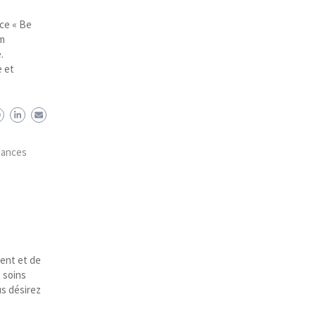
nce « Be
am
.
e et
dances
gent et de
s soins
us désirez