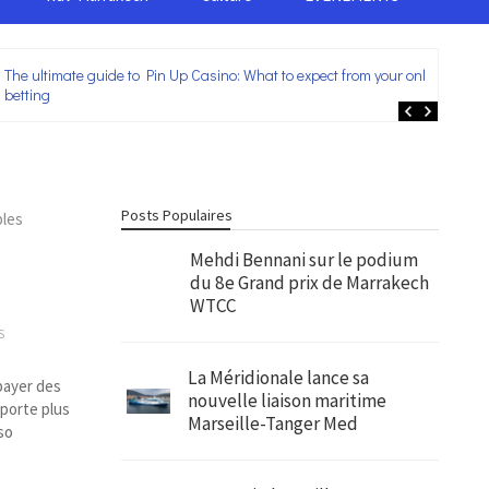
The ultimate guide to Pin Up Casino: What to expect from your online
Lei
betting
ent
Posts Populaires
bles
Mehdi Bennani sur le podium
du 8e Grand prix de Marrakech
WTCC
S
La Méridionale lance sa
payer des
nouvelle liaison maritime
pporte plus
Marseille-Tanger Med
so