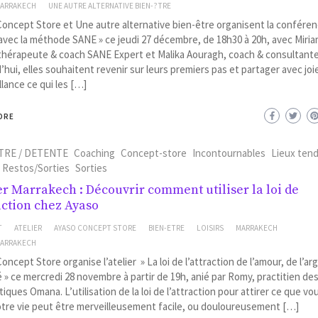
MARRAKECH
UNE AUTRE ALTERNATIVE BIEN-?TRE
oncept Store et Une autre alternative bien-être organisent la confére
vec la méthode SANE » ce jeudi 27 décembre, de 18h30 à 20h, avec Miri
thérapeute & coach SANE Expert et Malika Aouragh, coach & consultante
’hui, elles souhaitent revenir sur leurs premiers pas et partager avec joi
llance ce qui les […]
ORE
TRE / DETENTE
Coaching
Concept-store
Incontournables
Lieux ten
Restos/Sorties
Sorties
er Marrakech : Découvrir comment utiliser la loi de
raction chez Ayaso
T
ATELIER
AYASO CONCEPT STORE
BIEN-ETRE
LOISIRS
MARRAKECH
MARRAKECH
oncept Store organise l’atelier » La loi de l’attraction de l’amour, de l’ar
é » ce mercredi 28 novembre à partir de 19h, anié par Romy, practitien de
iques Omana. L’utilisation de la loi de l’attraction pour attirer ce que vo
tre vie peut être merveilleusement facile, ou douloureusement […]