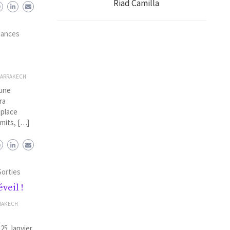
Riad Camilla
dances
MARRAKECH
 une
ra
 place
mits, […]
Sorties
veil !
RAKECH
25 Janvier