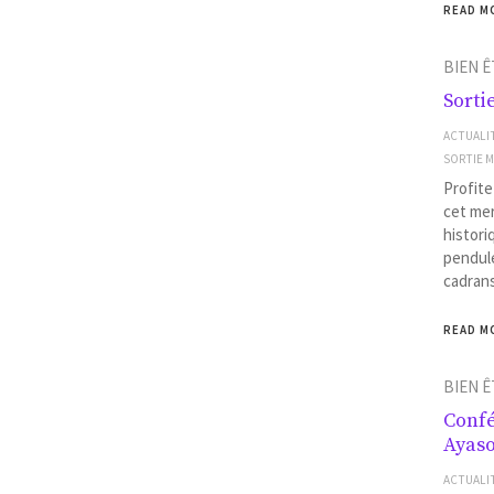
READ M
BIEN Ê
Sorti
ACTUALI
SORTIE 
Profite
cet merv
histori
pendule
cadran
READ M
BIEN Ê
Confé
Ayas
ACTUALI