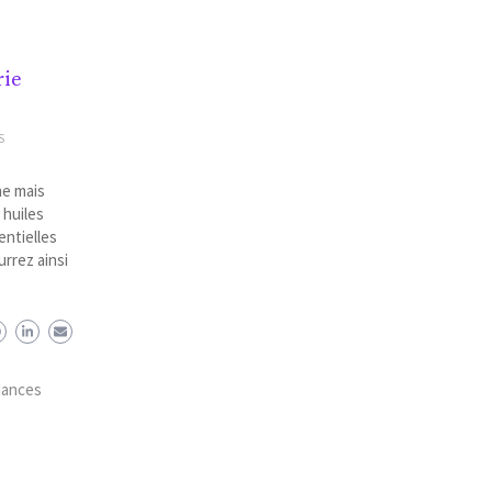
rie
S
ne mais
 huiles
entielles
urrez ainsi
dances
E