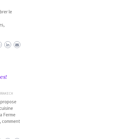
brer le
es,
es!
RRAKECH
, propose
cuisine
 la Ferme
ds, comment