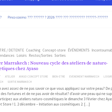
??
Pinco casino: ??? ?????? ? 2026 ???? ??? ????????? ??????-??????
TRE / DETENTE
Coaching
Concept-store
ÉVÉNEMENTS
Incontourna
tendances
Loisirs
Restos/Sorties
Sorties
er Marrakech : Nouveau cycle des ateliers de naturo-
tiques chez Ayaso
T
ATELIER
AYASO CONCEPT STORE
BIEN-ETRE
EVENEMENT MARRAKECH
LOISIR
ECH
SORTIE MARRAKECH
 avez assez de ne pas savoir ce que vous appliquez sur votre peau? De 
des fortunes et de ne pas avoir de résultat? d’avoir une peau qui ne su
articipez aux ateliers naturo-cosmétiques le dimanche 3 février chez Aya
 Store ! 1. 2 décembre – Initiation aux cosmétiques 2. […]