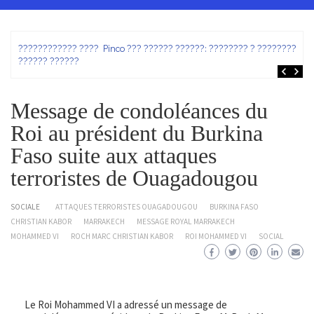
ez
???????????? ???? Pinco ??? ?????? ??????: ???????? ? ???????? ?
?????? ??????
Message de condoléances du
Roi au président du Burkina
Faso suite aux attaques
terroristes de Ouagadougou
SOCIALE
ATTAQUES TERRORISTES OUAGADOUGOU
BURKINA FASO
CHRISTIAN KABOR
MARRAKECH
MESSAGE ROYAL MARRAKECH
MOHAMMED VI
ROCH MARC CHRISTIAN KABOR
ROI MOHAMMED VI
SOCIAL
Le Roi Mohammed VI a adressé un message de