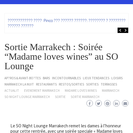
ez
???????????? ???? Pinco ??? ?????? ??????: ???????? ? ???????? ?
?????? ??????
Sortie Marrakech : Soirée
“Madame loves wines” au SO
Lounge
AP?ROS & AVANT-BO?TES
BARS
INCONTOURNABLES
LIEUX TENDANCES
LOISIRS
MARRAKECH LA NUIT
RESTAURANTS
RESTOS/SORTIES
SORTIES
TERRASSES
ACTUALIT
EVENEMENT MARRAKECH
MADAME LOVES WINES
MARRAKECH
SO NIGHT LOUNGE MARRAKECH
SORTIE
SORTIE MARRAKECH
Le SO Night Lounge Marrakech remet les dames à l’honneur
pour cette rentrée, avec une soirée speciale « Madame loves