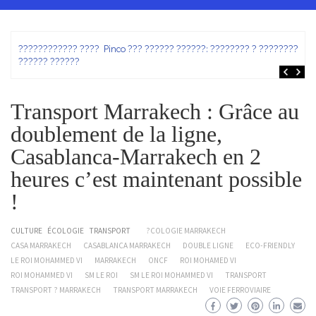
ez
???????????? ???? Pinco ??? ?????? ??????: ???????? ? ???????? ?
?????? ??????
Transport Marrakech : Grâce au
doublement de la ligne,
Casablanca-Marrakech en 2
heures c’est maintenant possible
!
CULTURE
ÉCOLOGIE
TRANSPORT
?COLOGIE MARRAKECH
CASA MARRAKECH
CASABLANCA MARRAKECH
DOUBLE LIGNE
ECO-FRIENDLY
LE ROI MOHAMMED VI
MARRAKECH
ONCF
ROI MOHAMED VI
ROI MOHAMMED VI
SM LE ROI
SM LE ROI MOHAMMED VI
TRANSPORT
TRANSPORT ? MARRAKECH
TRANSPORT MARRAKECH
VOIE FERROVIAIRE