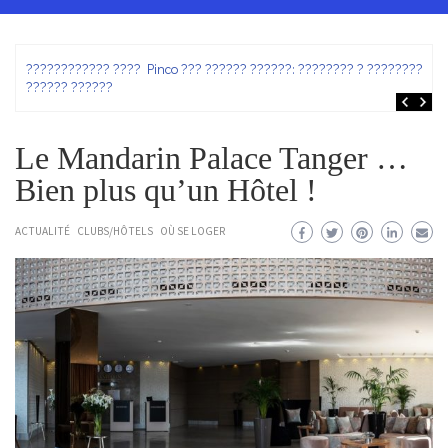
ez
???????????? ???? Pinco ??? ?????? ??????: ???????? ? ???????? ?
?????? ??????
Le Mandarin Palace Tanger …
Bien plus qu’un Hôtel !
ACTUALITÉ
CLUBS/HÔTELS
OÙ SE LOGER