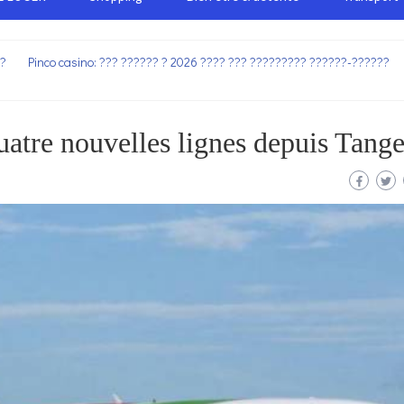
??
Pinco casino: ??? ?????? ? 2026 ???? ??? ????????? ??????-??????
atre nouvelles lignes depuis Tange