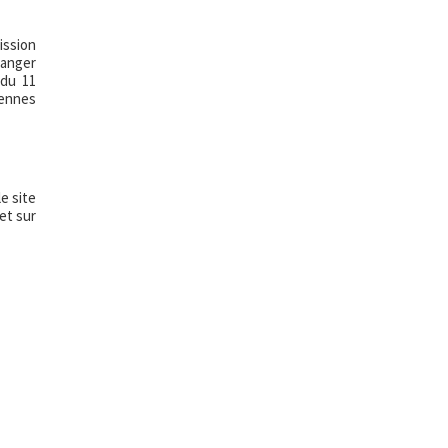
ission
ranger
 du 11
éennes
e site
et sur