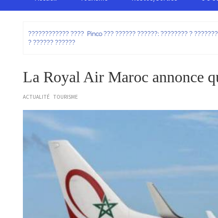
:
???????????? ???? Pinco ??? ?????? ??????: ???????? ? ??????
? ?????? ??????
La Royal Air Maroc annonce qu
ACTUALITÉ
TOURISME