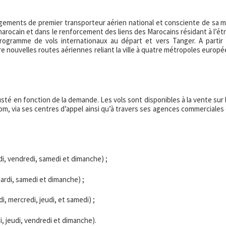
gements de premier transporteur aérien national et consciente de sa m
arocain et dans le renforcement des liens des Marocains résidant à l’ét
rogramme de vols internationaux au départ et vers Tanger. A partir
e nouvelles routes aériennes reliant la ville à quatre métropoles europ
sté en fonction de la demande. Les vols sont disponibles à la vente sur l
com
, via ses centres d’appel ainsi qu’à travers ses agences commerciales 
di, vendredi, samedi et dimanche) ;
ardi, samedi et dimanche) ;
, mercredi, jeudi, et samedi) ;
, jeudi, vendredi et dimanche).