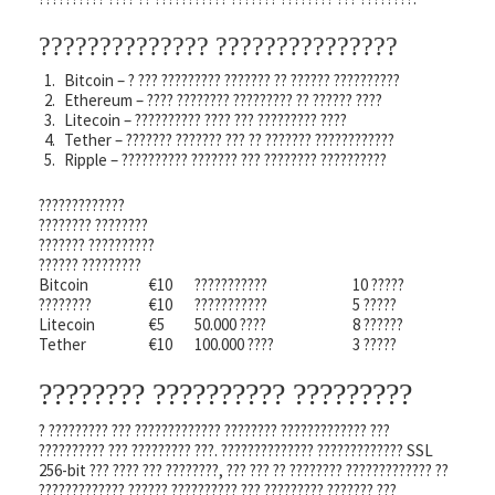
?????????????? ???????????????
Bitcoin – ? ??? ????????? ??????? ?? ?????? ??????????
Ethereum – ???? ???????? ????????? ?? ?????? ????
Litecoin – ?????????? ???? ??? ????????? ????
Tether – ??????? ??????? ??? ?? ??????? ????????????
Ripple – ?????????? ??????? ??? ???????? ??????????
?????????????
???????? ????????
??????? ??????????
?????? ?????????
Bitcoin
€10
???????????
10 ?????
????????
€10
???????????
5 ?????
Litecoin
€5
50.000 ????
8 ??????
Tether
€10
100.000 ????
3 ?????
???????? ?????????? ?????????
? ????????? ??? ????????????? ???????? ????????????? ???
?????????? ??? ????????? ???. ?????????????? ????????????? SSL
256-bit ??? ???? ??? ????????, ??? ??? ?? ???????? ????????????? ??
????????????? ?????? ?????????? ??? ????????? ??????? ???