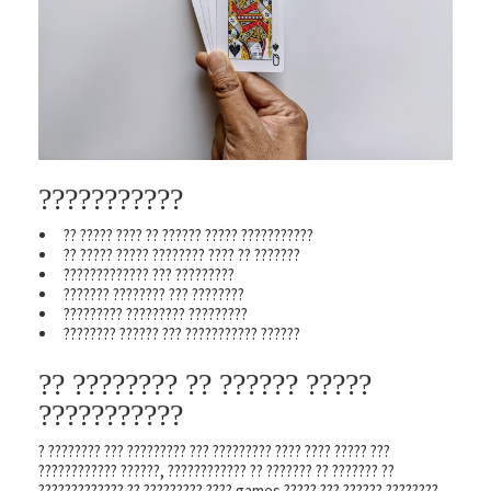
???????????
?? ????? ???? ?? ?????? ????? ???????????
?? ????? ????? ???????? ???? ?? ???????
????????????? ??? ?????????
??????? ???????? ??? ????????
????????? ????????? ?????????
???????? ?????? ??? ??????????? ??????
?? ???????? ?? ?????? ?????
???????????
? ???????? ??? ????????? ??? ????????? ???? ???? ????? ???
???????????? ??????, ???????????? ?? ??????? ?? ??????? ??
????????????? ?? ????????? ???? games ????? ??? ?????? ????????