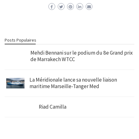
Posts Populaires
Mehdi Bennani sur le podium du 8e Grand prix
de Marrakech WTCC
La Méridionale lance sa nouvelle liaison
maritime Marseille-Tanger Med
Riad Camilla