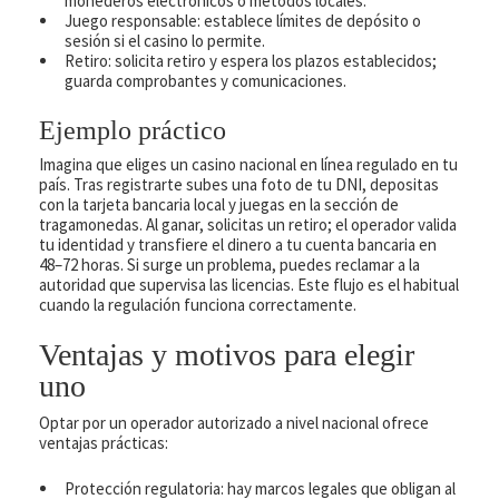
monederos electrónicos o métodos locales.
Juego responsable: establece límites de depósito o
sesión si el casino lo permite.
Retiro: solicita retiro y espera los plazos establecidos;
guarda comprobantes y comunicaciones.
Ejemplo práctico
Imagina que eliges un casino nacional en línea regulado en tu
país. Tras registrarte subes una foto de tu DNI, depositas
con la tarjeta bancaria local y juegas en la sección de
tragamonedas. Al ganar, solicitas un retiro; el operador valida
tu identidad y transfiere el dinero a tu cuenta bancaria en
48–72 horas. Si surge un problema, puedes reclamar a la
autoridad que supervisa las licencias. Este flujo es el habitual
cuando la regulación funciona correctamente.
Ventajas y motivos para elegir
uno
Optar por un operador autorizado a nivel nacional ofrece
ventajas prácticas:
Protección regulatoria: hay marcos legales que obligan al