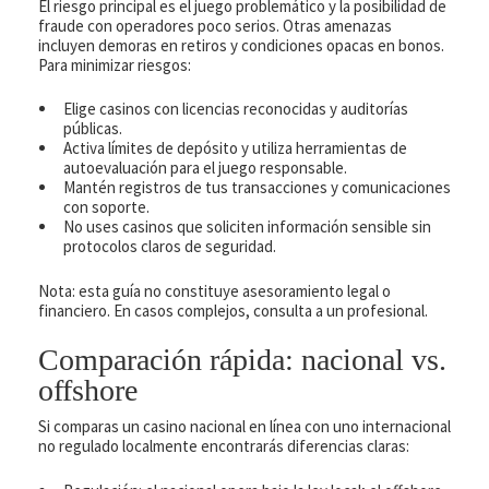
El riesgo principal es el juego problemático y la posibilidad de
fraude con operadores poco serios. Otras amenazas
incluyen demoras en retiros y condiciones opacas en bonos.
Para minimizar riesgos:
Elige casinos con licencias reconocidas y auditorías
públicas.
Activa límites de depósito y utiliza herramientas de
autoevaluación para el juego responsable.
Mantén registros de tus transacciones y comunicaciones
con soporte.
No uses casinos que soliciten información sensible sin
protocolos claros de seguridad.
Nota: esta guía no constituye asesoramiento legal o
financiero. En casos complejos, consulta a un profesional.
Comparación rápida: nacional vs.
offshore
Si comparas un casino nacional en línea con uno internacional
no regulado localmente encontrarás diferencias claras: