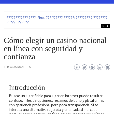
ez
???????????? ???? Pinco ??? ?????? ??????: ???????? ? ???????? ?
?????? ??????
Cómo elegir un casino nacional
en línea con seguridad y
confianza
TERRACASINO.NET ES
Introducción
Buscar un lugar fiable para jugar en internet puede resultar
confuso: miles de opciones, reclamos de bono y plataformas
con apariencia profesional pero poca transparencia. Si te
interesa una alternativa regulada y orientada al mercado