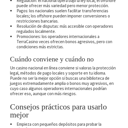
Regulación: el nacional opera bajo la ley local; el offshore
puede ofrecer más variedad pero menor protección.
Pagos: los nacionales suelen facilitar transferencias
locales; los offshore pueden imponer conversiones o
restricciones bancarias.
Resolución de disputas: más accesible con operadores
regulados localmente.
Promociones: los operadores internacionales a
TerraCasino
veces ofrecen bonos agresivos, pero con
condiciones más estrictas.
Cuándo conviene y cuándo no
Un casino nacional en línea conviene si valoras la protección
legal, métodos de pago locales y soporte en tu idioma.
Puede no ser la mejor opción si buscas una biblioteca de
juegos extremadamente amplia o bonos muy agresivos, en
cuyo caso algunos operadores internacionales podrían
ofrecer eso, aunque con más riesgos.
Consejos prácticos para usarlo
mejor
Empieza con pequeños depósitos para probar la