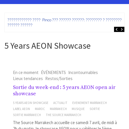
ez
???????????? ???? Pinco ??? ?????? ??????: ???????? ? ???????? ?
?????? ??????
5 Years AEON Showcase
En ce moment
ÉVÉNEMENTS
Incontournables
Lieux tendances
Restos/Sorties
Sortie du week-end : 5 years AEON open air
showcase
5 YEARS AEON SHOWCASE
ACTUALIT
EVENEMENT MARRAKECH
LABEL AEON
MAROC
MARRAKECH
MUSIQUE
SORTIE
SORTIE MARRAKECH
THE SOURCE MARRAKECH
The Source Marrakech accueille ce samedi 7 avril, de midi à
2h du matin, le showcase AEON pour y célébrer le 5ème