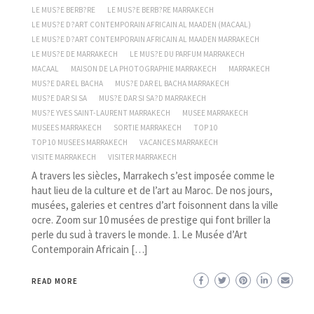
LE MUS?E BERB?RE
LE MUS?E BERB?RE MARRAKECH
LE MUS?E D?ART CONTEMPORAIN AFRICAIN AL MAADEN (MACAAL)
LE MUS?E D?ART CONTEMPORAIN AFRICAIN AL MAADEN MARRAKECH
LE MUS?E DE MARRAKECH
LE MUS?E DU PARFUM MARRAKECH
MACAAL
MAISON DE LA PHOTOGRAPHIE MARRAKECH
MARRAKECH
MUS?E DAR EL BACHA
MUS?E DAR EL BACHA MARRAKECH
MUS?E DAR SI SA
MUS?E DAR SI SA?D MARRAKECH
MUS?E YVES SAINT-LAURENT MARRAKECH
MUSEE MARRAKECH
MUSEES MARRAKECH
SORTIE MARRAKECH
TOP 10
TOP 10 MUSEES MARRAKECH
VACANCES MARRAKECH
VISITE MARRAKECH
VISITER MARRAKECH
A travers les siècles, Marrakech s’est imposée comme le
haut lieu de la culture et de l’art au Maroc. De nos jours,
musées, galeries et centres d’art foisonnent dans la ville
ocre. Zoom sur 10 musées de prestige qui font briller la
perle du sud à travers le monde. 1. Le Musée d’Art
Contemporain Africain […]
READ MORE