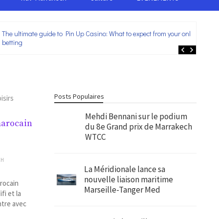
The ultimate guide to Pin Up Casino: What to expect from your online
Lei
betting
ent
Posts Populaires
isirs
Mehdi Bennani sur le podium
marocain
du 8e Grand prix de Marrakech
WTCC
CH
La Méridionale lance sa
nouvelle liaison maritime
arocain
Marseille-Tanger Med
fi et la
ntre avec