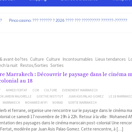
??
Pinco casino: ??? ?????? ? 2026 ???? ??? ????????? ??????-??????
 & avant-bo?tes
Culture
Culture
Incontournables
Lieux tendances
Lo
ch la nuit
Restos/Sorties
Sorties
re Marrakech : Découvrir le paysage dans le cinéma 
colonial au 18
T
AHMED FERTAT
CCM
CULTURE
EVENEMENT MARRAKECH
ON JARDIN MAJORELLE
GOETHE INSTITUT
JUAN ASIS PALAO GOMEZ
LE 18 MARRAKE
MARRAKECH
MOHAMED AFIFI
NOMAD
SORTIE MARRAKECH
derb el ferrane, organise une rencontre sur le paysage dans le cinéma m
lonial ce samedi 17 novembre de 19h à 22h. Retour à la ville : Mohamed Afi
ntation des paysages dans le cinéma marocain post-colonial Une renco
ertat, modérée par Juan Asis Palao Gomez. Cette rencontre, à […]