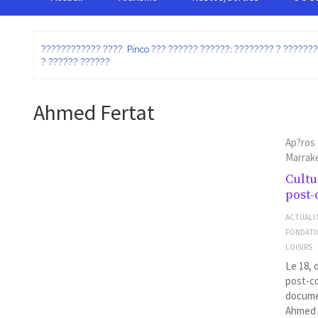
:
???????????? ???? Pinco ??? ?????? ??????: ???????? ? ??????
? ?????? ??????
Ahmed Fertat
Ap?ros
Marrake
Cultu
post-
ACTUALI
FONDATI
LOISIRS
Le 18, 
post-co
docume
Ahmed F