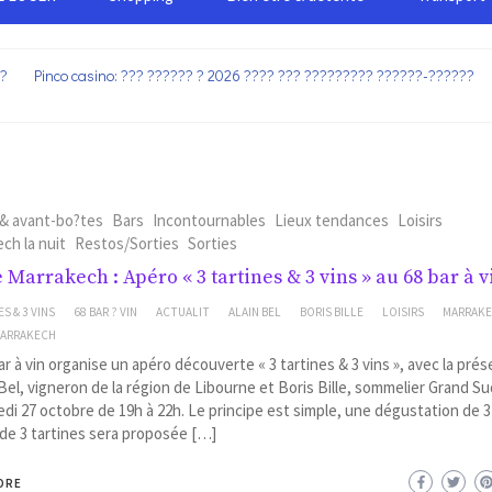
??
Pinco casino: ??? ?????? ? 2026 ???? ??? ????????? ??????-??????
 & avant-bo?tes
Bars
Incontournables
Lieux tendances
Loisirs
ch la nuit
Restos/Sorties
Sorties
e Marrakech : Apéro « 3 tartines & 3 vins » au 68 bar à v
S & 3 VINS
68 BAR ? VIN
ACTUALIT
ALAIN BEL
BORIS BILLE
LOISIRS
MARRAK
MARRAKECH
ar à vin organise un apéro découverte « 3 tartines & 3 vins », avec la pré
 Bel, vigneron de la région de Libourne et Boris Bille, sommelier Grand S
di 27 octobre de 19h à 22h. Le principe est simple, une dégustation de 3
de 3 tartines sera proposée […]
ORE