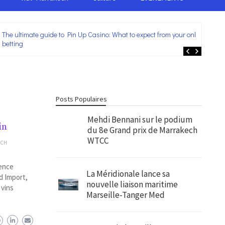
The ultimate guide to Pin Up Casino: What to expect from your online
Lei
betting
ent
Posts Populaires
Mehdi Bennani sur le podium
in
du 8e Grand prix de Marrakech
WTCC
ECH
sence
La Méridionale lance sa
ud Import,
nouvelle liaison maritime
 vins
Marseille-Tanger Med