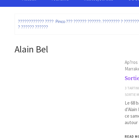
:
???????????? ???? Pinco ??? ?????? ??????: ???????? ? ??????
? ?????? ??????
Alain Bel
Ap?ros
Marrake
Sorti
3 TARTINE
SORTIE 
Le 68 b
d’Alain
ce same
autour 
READ M