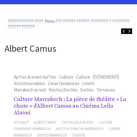
ez
???????????? ???? Pinco ??? ?????? ??????: ???????? ? ???????? ?
?????? ??????
Albert Camus
Ap?ros & avant-bo?tes
Culture
Culture
ÉVÉNEMENTS
Incontournables
Lieux tendances
Loisirs
Marrakech la nuit
Restos/Sorties
Sorties
Terrasses
Culture Marrakech : La pièce de théâtre « La
chute » d’Albert Camus au Cinéma Leïla
Alaoui
ACTUALIT
ALBERT CAMUS
CIN?MA LEILA ALAOUI
CULTURE
EVENEMENT MARRAKECH
INSTITUT FRAN?AIS MARRAKECH
LOISIRS
MARRAKECH
SORTIE MARRAKECH
THEATRE