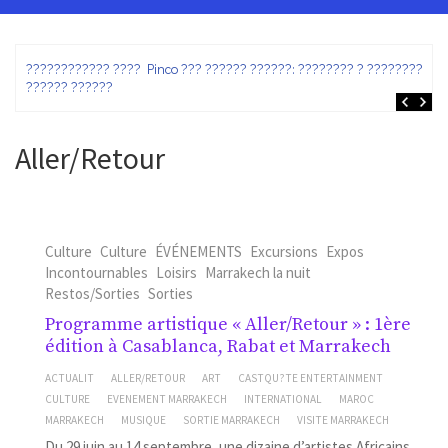
ez
???????????? ???? Pinco ??? ?????? ??????: ???????? ? ???????? ?
?????? ??????
Aller/Retour
Culture
Culture
ÉVÉNEMENTS
Excursions
Expos
Incontournables
Loisirs
Marrakech la nuit
Restos/Sorties
Sorties
Programme artistique « Aller/Retour » : 1ère
édition à Casablanca, Rabat et Marrakech
ACTUALIT
ALLER/RETOUR
ART
CASTQU?TE ENTERTAINMENT
CULTURE
EVENEMENT MARRAKECH
INTERNATIONAL
MAROC
MARRAKECH
MUSIQUE
SORTIE MARRAKECH
VISITE MARRAKECH
Du 29 juin au 14 septembre, une dizaine d’artistes Africains