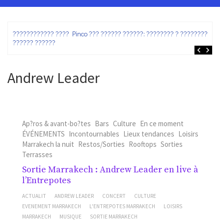
ez
???????????? ???? Pinco ??? ?????? ??????: ???????? ? ???????? ?
?????? ??????
Andrew Leader
Ap?ros & avant-bo?tes
Bars
Culture
En ce moment
ÉVÉNEMENTS
Incontournables
Lieux tendances
Loisirs
Marrakech la nuit
Restos/Sorties
Rooftops
Sorties
Terrasses
Sortie Marrakech : Andrew Leader en live à
l’Entrepotes
ACTUALIT
ANDREW LEADER
CONCERT
CULTURE
EVENEMENT MARRAKECH
L'ENTREPOTES MARRAKECH
LOISIRS
MARRAKECH
MUSIQUE
SORTIE MARRAKECH