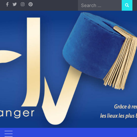
Skip
Search
to
for:
content