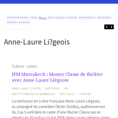
ez
???????????? ???? Pinco ??? ?????? ??????: ???????? ? ???????? ?
?????? ??????
Anne-Laure Li?geois
Culture
Loisirs
IFM Marrakech : Master Classe de théâtre
avec Anne-Laure Liégeois
ANNE-LAURE LI?GEOIS
AUDITIONS
IFM
INSTITU FRAN?AIS DE MARRAKECH
SPECTACLE
THEATRE
La metteuse en scène française Anne-Laure Liégeois,
accompagné du comédien Olivier Dutilloy, auditionneront
du 2 au 5 avril dans le cadre d’une Master Classe qui se
tiendra du 30 avril au 11 mai 2018. Anne-Laure Liégeois signe