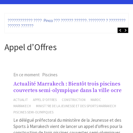
ez
???????????? ???? Pinco ??? ?????? ??????: ???????? ? ???????? ?
?????? ??????
Appel d’Offres
En ce moment
Piscines
Actualité Marrakech : Bientôt trois piscines
couvertes semi-olympique dans la ville ocre
ACTUALIT
APPEL D'OFFRES
CONSTRUCTION
MAROC
MARRAKECH
MINIST?RE DE LA JEUNESSE ET DES SPORTS MARRAKECH
PISCINES SEMI-OLYMPIQUES
Le délégué préfectoral du ministère de la Jeunesse et des
Sports à Marrakech vient de lancer un appel d’offres pour la
construction de trois piscines couvertes semi-olympiques.