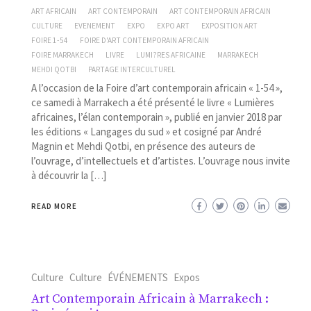
ART AFRICAIN
ART CONTEMPORAIN
ART CONTEMPORAIN AFRICAIN
CULTURE
EVENEMENT
EXPO
EXPO ART
EXPOSITION ART
FOIRE 1-54
FOIRE D'ART CONTEMPORAIN AFRICAIN
FOIRE MARRAKECH
LIVRE
LUMI?RES AFRICAINE
MARRAKECH
MEHDI QOTBI
PARTAGE INTERCULTUREL
A l’occasion de la Foire d’art contemporain africain « 1-54 »,
ce samedi à Marrakech a été présenté le livre « Lumières
africaines, l’élan contemporain », publié en janvier 2018 par
les éditions « Langages du sud » et cosigné par André
Magnin et Mehdi Qotbi, en présence des auteurs de
l’ouvrage, d’intellectuels et d’artistes. L’ouvrage nous invite
à découvrir la […]
READ MORE
Culture
Culture
ÉVÉNEMENTS
Expos
Art Contemporain Africain à Marrakech :