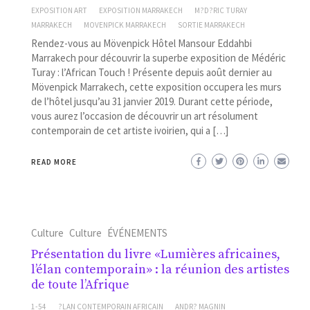
EXPOSITION ART
EXPOSITION MARRAKECH
M?D?RIC TURAY
MARRAKECH
MOVENPICK MARRAKECH
SORTIE MARRAKECH
Rendez-vous au Mövenpick Hôtel Mansour Eddahbi
Marrakech pour découvrir la superbe exposition de Médéric
Turay : l’African Touch ! Présente depuis août dernier au
Mövenpick Marrakech, cette exposition occupera les murs
de l’hôtel jusqu’au 31 janvier 2019. Durant cette période,
vous aurez l’occasion de découvrir un art résolument
contemporain de cet artiste ivoirien, qui a […]
READ MORE
Culture
Culture
ÉVÉNEMENTS
Présentation du livre «Lumières africaines,
l’élan contemporain» : la réunion des artistes
de toute l’Afrique
1-54
?LAN CONTEMPORAIN AFRICAIN
ANDR? MAGNIN