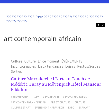
ez
???????????? ???? Pinco ??? ?????? ??????: ???????? ? ???????? ?
?????? ??????
art contemporain africain
Culture
Culture
En ce moment
ÉVÉNEMENTS
Incontournables
Lieux tendances
Loisirs
Restos/Sorties
Sorties
Culture Marrakech : L’African Touch de
Médéric Turay au Mövenpick Hôtel Mansour
Eddahbi
AFRICAN TOUCH
ART
ART AFRICAIN
ART CONTEMPORAIN
ART CONTEMPORAIN AFRICAIN
ART ET CULTURE
CULTURE
CULTURE ET ART
EVENEMENT MARRAKECH
EXPO
EXPO ART