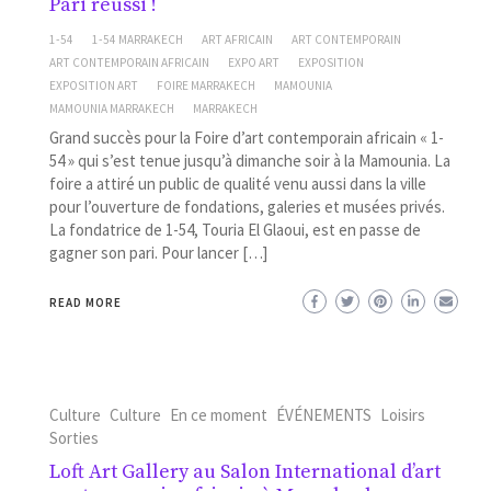
Pari réussi !
1-54
1-54 MARRAKECH
ART AFRICAIN
ART CONTEMPORAIN
ART CONTEMPORAIN AFRICAIN
EXPO ART
EXPOSITION
EXPOSITION ART
FOIRE MARRAKECH
MAMOUNIA
MAMOUNIA MARRAKECH
MARRAKECH
Grand succès pour la Foire d’art contemporain africain « 1-
54 » qui s’est tenue jusqu’à dimanche soir à la Mamounia. La
foire a attiré un public de qualité venu aussi dans la ville
pour l’ouverture de fondations, galeries et musées privés.
La fondatrice de 1-54, Touria El Glaoui, est en passe de
gagner son pari. Pour lancer […]
READ MORE
Culture
Culture
En ce moment
ÉVÉNEMENTS
Loisirs
Sorties
Loft Art Gallery au Salon International d’art