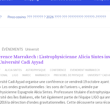
??
Pinco casino: ??? ?????? ? 2026 ???? ??? ????????? ??????-??????
ÉVÉNEMENTS
Universit
rence Marrakech : L’astrophysicienne Alicia Sintes in
’Université Cadi Ayyad
T
ALICIA SINTES
ASTROPHYSIQUE
CONFERENCE
EVENEMENT MARRAKECH
TIONAL
LIGO
MAROC
MARRAKECH
PRIX NOBEL DE PHYSIQUE
UNIVERSIT? CADI 
rsité Cadi Ayyad organise une conférence ce vendredi 19 octobre ayant
 Les ondes gravitationnelles : les sons de l’univers », animée par
physicienne Espagnole Alicia Sintes. Professeure titulaire d’astrophysiqu
rsité des îles Baléares, elle fait également partie de l’équipe LIGO qui a
 2016 la détection d’ondes gravitationnelles. Cette découverte sera ré