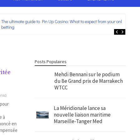
The ultimate guide to Pin Up Casino: What to expect from your online
Lei
betting
ent
Posts Populaires
vitée
Mehdi Bennani sur le podium
du 8e Grand prix de Marrakech
WTCC
AYYAD
 pour
La Méridionale lance sa
nouvelle liaison maritime
e à
Marseille-Tanger Med
nnoncé en
compensée