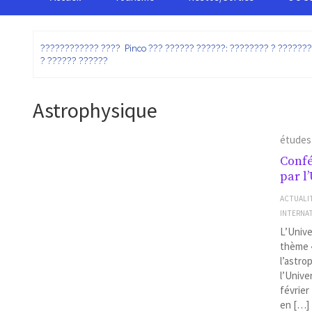
:
???????????? ???? Pinco ??? ?????? ??????: ???????? ? ??????
? ?????? ??????
Astrophysique
études
Confé
par l
ACTUALI
INTERNA
L’Unive
thème «
l’astro
l’Unive
février
en […]