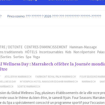
??
Pinco casino: ??? ?????? ? 2026 ???? ??? ????????? ??????-??????
TRE / DETENTE
CENTRES D'AMINCISSEMENT
Hammam-Massage
s traditionnels
HÔTELS
Incontournables
Kids
Non répertoire
Palac
/Sorties
Sorties
Spa
Yoga
l Wellness Day : Marrakech célèbre la Journée mondi
être
T
ATELIER 44 MARRAKECH
FAIRMONT ROYAL PALM MARRAKECH
FOUR SEASONS MARR
WELLNESS DAY
M?VENPICK HOTEL MANSOUR EDDAHBI MARRAKECH
MARRAKECH
SAN
 MARRAKECH
SORTIE MARRAKECH
asion du Global Wellness Day, plusieurs établissements de la ville ocre p
rnée sous le thème du bien-être, le samedi 9 juin. Four Seasons Marrake
e du Spa a spécialement concocté un programme sportif pour l’occasion 