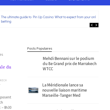
The ultimate guide to Pin Up Casino: What to expect from your online
Lei
betting
ent
Posts Populaires
es
Mehdi Bennani sur le podium
du 8e Grand prix de Marrakech
ale du
WTCC
AKECH
La Méridionale lance sa
T
nouvelle liaison maritime
Marseille-Tanger Med
roposent
ch
: – 8h30