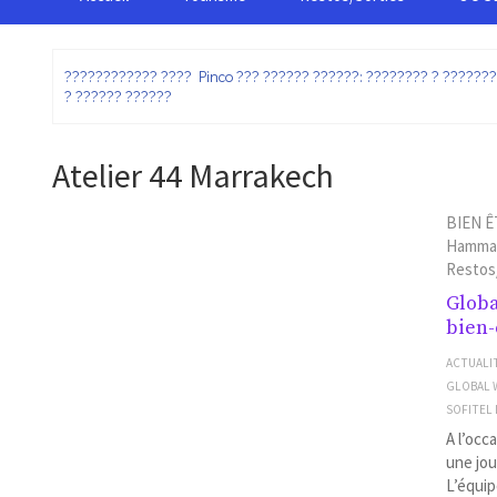
:
???????????? ???? Pinco ??? ?????? ??????: ???????? ? ??????
? ?????? ??????
Atelier 44 Marrakech
BIEN Ê
Hamman
Restos
Globa
bien-
ACTUALI
GLOBAL 
SOFITEL
A l’occ
une jou
L’équip