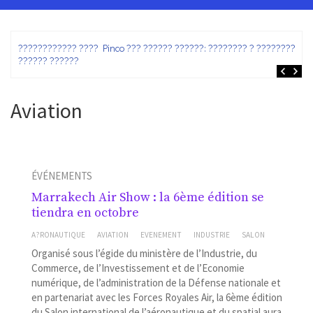
ez
???????????? ???? Pinco ??? ?????? ??????: ???????? ? ???????? ?
?????? ??????
Aviation
ÉVÉNEMENTS
Marrakech Air Show : la 6ème édition se
tiendra en octobre
A?RONAUTIQUE
AVIATION
EVENEMENT
INDUSTRIE
SALON
Organisé sous l’égide du ministère de l’Industrie, du
Commerce, de l’Investissement et de l’Economie
numérique, de l’administration de la Défense nationale et
en partenariat avec les Forces Royales Air, la 6ème édition
du Salon international de l’aéronautique et du spatial aura