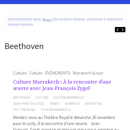
ez
???????????? ???? Pinco ??? ?????? ??????: ???????? ? ???????? ?
?????? ??????
Beethoven
Culture
Culture
ÉVÉNEMENTS
Marrakech la nuit
Culture Marrakech : À la rencontre d’une
œuvre avec Jean-François Zygel
BEETHOVEN
CULTURE
CULTURE MARRAKECH
JEAN-FRAN?OIS ZYGEL
MAROC
MORROCO
ORCHESTRA
TH??TRE ROYAL
TH?ATRE MARRAKECH
Rendez-vous au Théâtre Royal le dimanche 25 novembre
pour le cycle, À la rencontre d’une œuvre. Jean-
François Zygel, pianiste et improvisateur nous emmène au