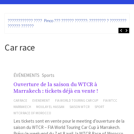
ez
???????????? ???? Pinco ??? ?????? ??????: ???????? ? ???????? ?
?????? ??????
Car race
ÉVÉNEMENTS
Sports
Ouverture de la saison du WTCR à
Marrakech : tickets déjà en vente !
CAR RACE
EVENEMENT
FIA WORLD TOURING CAR CUP
FIA WTCC
MARRAKECH
MOULAY EL HASSAN
SAISON WTCR
SPORT
WTCR RACE OF MOROCCO
Les tickets sont en vente pour le meeting d’ouverture de la
saison du WTCR – FIA World Touring Car Cup à Marrakech.
Prévu le week-end du 7 et 8 avril, la WTCR Race of Morocco