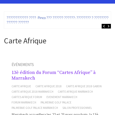
ez
???????????? ???? Pinco ??? ?????? ??????: ???????? ? ???????? ?
?????? ??????
Carte Afrique
ÉVÉNEMENTS
13è édition du Forum “Cartes Afrique” à
Marrakech
CARTE AFRIQUE
CARTE AFRIQUE 2018
CARTE AFRIQUE 2018 GABON
CARTE AFRIQUE 2018 MARRAKECH
CARTE AFRIQUE MARRAKECH
CARTES AFRIQUE FORUM
EVENEMENT MARRAKECH
FORUM MARRAKECH
PALMERAIE GOLF PALACE
PALMERAIE GOLF PALACE MARRAKECH
SALON PROFESSIONNEL
Marrakech accueillera les 22 et 23 mars prochain, la 13è