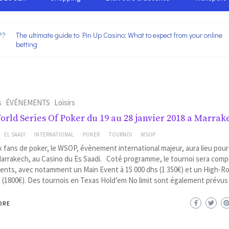
??
The ultimate guide to Pin Up Casino: What to expect from your online
betting
s
ÉVÉNEMENTS
Loisirs
orld Series Of Poker du 19 au 28 janvier 2018 a Marrak
EL SAADI
INTERNATIONAL
POKER
TOURNOI
WSOP
x fans de poker, le WSOP, évènement international majeur, aura lieu pour
Marrakech, au Casino du Es Saadi. Coté programme, le tournoi sera com
ents, avec notamment un Main Event à 15 000 dhs (1 350€) et un High-Rol
 (1800€). Des tournois en Texas Hold’em No limit sont également prévus 
ORE