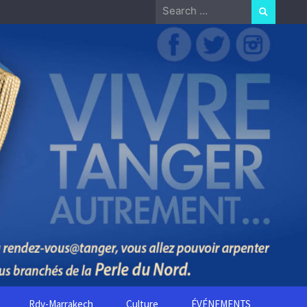
Search
for:
Rdv-Marrakech
Culture
ÉVÉNEMENTS