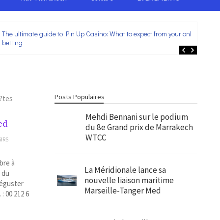
The ultimate guide to Pin Up Casino: What to expect from your online
Lei
betting
ent
Posts Populaires
?tes
Mehdi Bennani sur le podium
ed
du 8e Grand prix de Marrakech
WTCC
SIRS
bre à
La Méridionale lance sa
e du
nouvelle liaison maritime
déguster
Marseille-Tanger Med
: 00 212 6