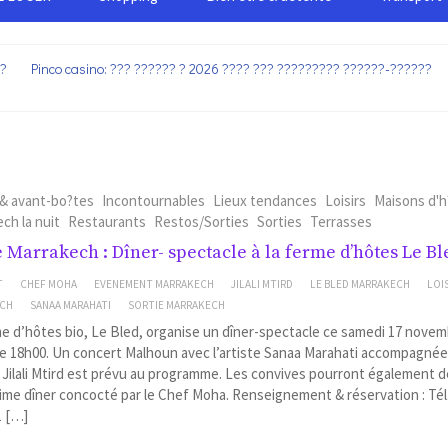
??
Pinco casino: ??? ?????? ? 2026 ???? ??? ????????? ??????-??????
 & avant-bo?tes
Incontournables
Lieux tendances
Loisirs
Maisons d'h
ch la nuit
Restaurants
Restos/Sorties
Sorties
Terrasses
e Marrakech : Dîner- spectacle à la ferme d’hôtes Le Bl
T
CHEF MOHA
EVENEMENT MARRAKECH
JILALI MTIRD
LE BLED MARRAKECH
LOI
ECH
SANAA MARAHATI
SORTIE MARRAKECH
e d’hôtes bio, Le Bled, organise un dîner-spectacle ce samedi 17 novem
de 18h00. Un concert Malhoun avec l’artiste Sanaa Marahati accompagné
Jilali Mtird est prévu au programme. Les convives pourront également 
ime dîner concocté par le Chef Moha. Renseignement & réservation : Tél. 
1 […]