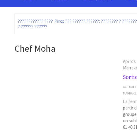
:
???????????? ???? Pinco ??? ?????? ??????: ???????? ? ??????
? ?????? ??????
Chef Moha
Ap?ros
Marrake
Sorti
ACTUALI
MARRAK
La ferm
partir 
groupe 
un subl
61 40 3