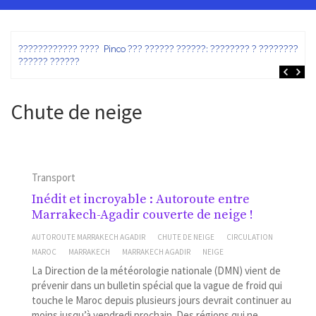
ez
???????????? ???? Pinco ??? ?????? ??????: ???????? ? ???????? ?
?????? ??????
Chute de neige
Transport
Inédit et incroyable : Autoroute entre
Marrakech-Agadir couverte de neige !
AUTOROUTE MARRAKECH AGADIR
CHUTE DE NEIGE
CIRCULATION
MAROC
MARRAKECH
MARRAKECH AGADIR
NEIGE
La Direction de la météorologie nationale (DMN) vient de
prévenir dans un bulletin spécial que la vague de froid qui
touche le Maroc depuis plusieurs jours devrait continuer au
moins jusqu’à vendredi prochain. Des régions qui ne