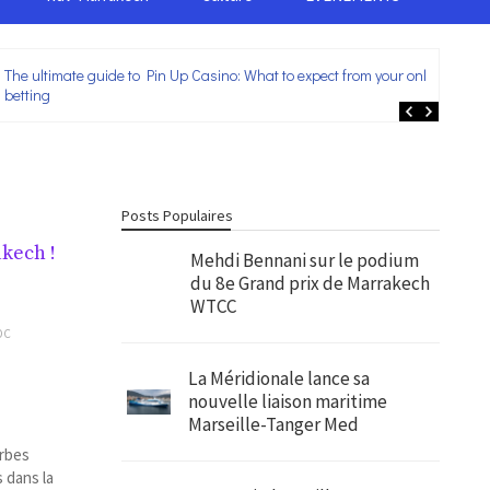
The ultimate guide to Pin Up Casino: What to expect from your online
Lei
betting
ent
Posts Populaires
akech !
Mehdi Bennani sur le podium
du 8e Grand prix de Marrakech
WTCC
OC
La Méridionale lance sa
nouvelle liaison maritime
Marseille-Tanger Med
orbes
 dans la