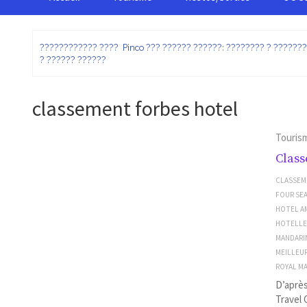
:
???????????? ???? Pinco ??? ?????? ??????: ???????? ? ??????
? ?????? ??????
classement forbes hotel
Touris
Class
CLASSEM
FOUR SE
HOTEL A
HOTELLE
MANDARI
MEILLEU
ROYAL M
D’aprè
Travel 