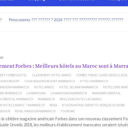
??
Pinco casino: ??? ?????? ? 2026 ???? ??? ????????? ??????-??????
me
ement Forbes : Meilleurs hôtels au Maroc sont à Marr
ENT FORBES HOTEL
CLASSEMENT HOTEL MAROC
FORBES TRAVEL GUIDE UNVEILS 2018
ASONS RESORT
FOUR SEASONS RESORT MARRAKECH
H?TELS MARRAKECH
MANJENA MARRAKECH
HOTEL MAROC
HOTEL SELMAN MARRAKECH
HOTELLERIE MAR
RIE MARRAKECH
LA MAMOUNIA
LA MAMOUNIA MARRAKECH
MANDARIN ORIENTAL
N ORIENTAL MARRAKECH
MARRAKECH
MEILLEURS HOTELS AU MAROC
RS HOTELS MAROC ? MARRAKECH
MENA
R?GION MOYEN-ORIENT ET AFRIQUE DU NORD
ANSOUR
ROYAL MANSOUR MARRAKECH
TOURISME
s le célèbre magazine américain Forbes dans son nouveau classement F
Guide Unveils 2018, les meilleurs établissement marocains seraient situés