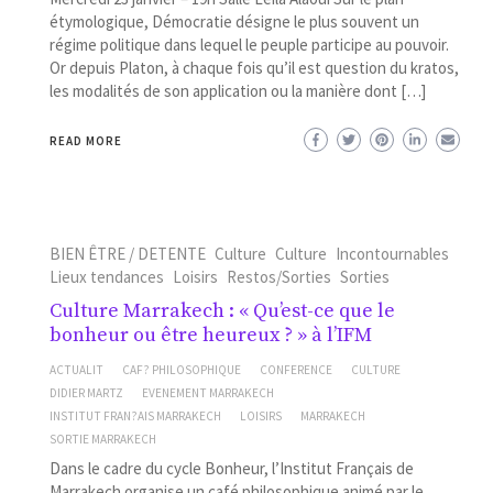
étymologique, Démocratie désigne le plus souvent un
régime politique dans lequel le peuple participe au pouvoir.
Or depuis Platon, à chaque fois qu’il est question du kratos,
les modalités de son application ou la manière dont […]
READ MORE
BIEN ÊTRE / DETENTE
Culture
Culture
Incontournables
Lieux tendances
Loisirs
Restos/Sorties
Sorties
Culture Marrakech : « Qu’est-ce que le
bonheur ou être heureux ? » à l’IFM
ACTUALIT
CAF? PHILOSOPHIQUE
CONFERENCE
CULTURE
DIDIER MARTZ
EVENEMENT MARRAKECH
INSTITUT FRAN?AIS MARRAKECH
LOISIRS
MARRAKECH
SORTIE MARRAKECH
Dans le cadre du cycle Bonheur, l’Institut Français de
Marrakech organise un café philosophique animé par le