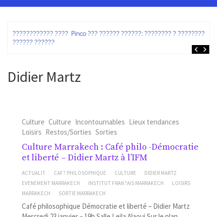
ez
???????????? ???? Pinco ??? ?????? ??????: ???????? ? ???????? ?
?????? ??????
Didier Martz
Culture
Culture
Incontournables
Lieux tendances
Loisirs
Restos/Sorties
Sorties
Culture Marrakech : Café philo -Démocratie
et liberté – Didier Martz à l’IFM
ACTUALIT
CAF? PHILOSOPHIQUE
CULTURE
DIDIER MARTZ
EVENEMENT MARRAKECH
INSTITUT FRAN?AIS MARRAKECH
LOISIRS
MARRAKECH
SORTIE MARRAKECH
Café philosophique Démocratie et liberté – Didier Martz
Mercredi 23 janvier – 19h Salle Leila Alaoui Sur le plan