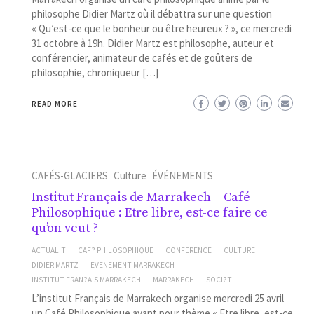
philosophe Didier Martz où il débattra sur une question
« Qu’est-ce que le bonheur ou être heureux ? », ce mercredi
31 octobre à 19h. Didier Martz est philosophe, auteur et
conférencier, animateur de cafés et de goûters de
philosophie, chroniqueur […]
READ MORE
CAFÉS-GLACIERS
Culture
ÉVÉNEMENTS
Institut Français de Marrakech – Café
Philosophique : Etre libre, est-ce faire ce
qu’on veut ?
ACTUALIT
CAF? PHILOSOPHIQUE
CONFERENCE
CULTURE
DIDIER MARTZ
EVENEMENT MARRAKECH
INSTITUT FRAN?AIS MARRAKECH
MARRAKECH
SOCI?T
L’institut Français de Marrakech organise mercredi 25 avril
un Café Philosophique ayant pour thème « Etre libre, est-ce