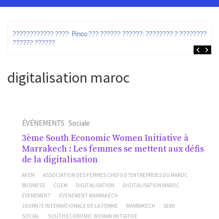
ez
???????????? ???? Pinco ??? ?????? ??????: ???????? ? ???????? ?
?????? ??????
digitalisation maroc
ÉVÉNEMENTS
Sociale
3ème South Economic Women Initiative à
Marrakech : Les femmes se mettent aux défis
de la digitalisation
AFEM
ASSOCIATION DES FEMMES CHEFS D?ENTREPRISES DU MAROC
BUSINESS
CGEM
DIGITALISATION
DIGITALISATION MAROC
EVENEMENT
EVENEMENT MARRAKECH
JOURN?E INTERNATIONALE DE LA FEMME
MARRAKECH
SEWI
SOCIAL
SOUTH ECONOMIC WOMAN INITIATIVE