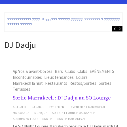
ez
???????????? ???? Pinco ??? ?????? ??????: ???????? ? ???????? ?
?????? ??????
DJ Dadju
Ap?ros & avant-bo?tes
Bars
Clubs
Clubs
ÉVÉNEMENTS
Incontournables
Lieux tendances
Loisirs
Marrakech la nuit
Restaurants
Restos/Sorties
Sorties
Terrasses
Sortie Marrakech : DJ Dadju au SO Lounge
ACTUALIT
DJ DADJU
EVENEMENT
EVENEMENT MARRAKECH
MARRAKECH
MUSIQUE
SO NIGHT LOUNGE MARRAKECH
SO SUMMER TOUR
SORTIE
SORTIE MARRAKECH
Le SO Night Lounge Marrakech recevra le DJ Dadju mardi 14