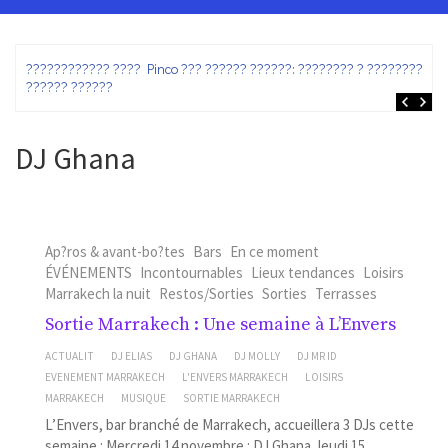
ez
???????????? ???? Pinco ??? ?????? ??????: ???????? ? ???????? ?
?????? ??????
DJ Ghana
Ap?ros & avant-bo?tes
Bars
En ce moment
ÉVÉNEMENTS
Incontournables
Lieux tendances
Loisirs
Marrakech la nuit
Restos/Sorties
Sorties
Terrasses
Sortie Marrakech : Une semaine à L’Envers
ACTUALIT
DJ ELIAS
DJ GHANA
DJ MOLLY
DJ MR ID
EVENEMENT MARRAKECH
L'ENVERS MARRAKECH
LOISIRS
MARRAKECH
MUSIQUE
SORTIE MARRAKECH
L’Envers, bar branché de Marrakech, accueillera 3 DJs cette
semaine : Mercredi 14 novembre : DJ Ghana Jeudi 15