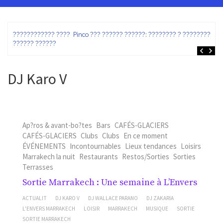
ez
???????????? ???? Pinco ??? ?????? ??????: ???????? ? ???????? ?
?????? ??????
DJ Karo V
Ap?ros & avant-bo?tes
Bars
CAFÉS-GLACIERS
CAFÉS-GLACIERS
Clubs
Clubs
En ce moment
ÉVÉNEMENTS
Incontournables
Lieux tendances
Loisirs
Marrakech la nuit
Restaurants
Restos/Sorties
Sorties
Terrasses
Sortie Marrakech : Une semaine à L’Envers
ACTUALIT
DJ KARO V
DJ WALLACE PARANO
DJ ZAKARIA
L'ENVERS MARRAKECH
LOISIR
MARRAKECH
MUSIQUE
SORTIE
SORTIE MARRAKECH