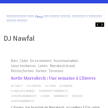
ez
???????????? ???? Pinco ??? ?????? ??????: ???????? ? ???????? ?
?????? ??????
DJ Nawfal
Bars
Clubs
En ce moment
Incontournables
Lieux tendances
Loisirs
Marrakech la nuit
Restos/Sorties
Sorties
Terrasses
Sortie Marrakech : Une semaine à L’Envers
ACTUALIT
DJ CHAOU B.
DJ LOWA
DJ NAWFAL
DJ WALLACE PARANO
EVENEMENT MARRAKECH
L'ENVERS MARRAKECH
LOISIRS
MARRAKECH
MUSIQUE
SORTIE MARRAKECH
L’Envers, bar branché de Marrakech, accueillera 3 DJs cette