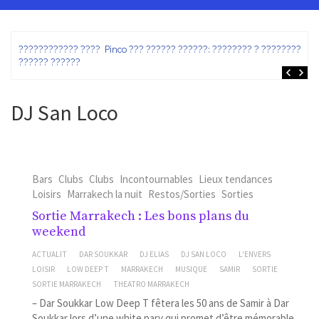
ez
???????????? ???? Pinco ??? ?????? ??????: ???????? ? ???????? ?
?????? ??????
DJ San Loco
Bars
Clubs
Clubs
Incontournables
Lieux tendances
Loisirs
Marrakech la nuit
Restos/Sorties
Sorties
Sortie Marrakech : Les bons plans du
weekend
ACTUALIT
DAR SOUKKAR
DJ ELIAS
DJ SAN LOCO
L'ENVERS
LOISIR
LOW DEEP T
MARRAKECH
MUSIQUE
SAMIR
SORTIE
SORTIE MARRAKECH
THEATRO MARRAKECH
– Dar Soukkar Low Deep T fêtera les 50 ans de Samir à Dar
Soukkar lors d’une white pary qui promet d’être mémorable