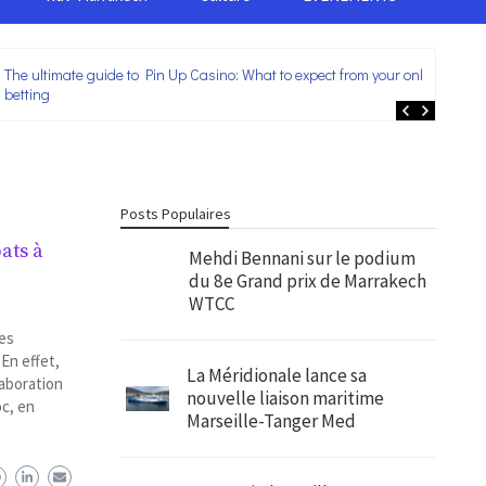
The ultimate guide to Pin Up Casino: What to expect from your online
Lei
betting
ent
Posts Populaires
ats à
Mehdi Bennani sur le podium
du 8e Grand prix de Marrakech
WTCC
des
En effet,
La Méridionale lance sa
laboration
nouvelle liaison maritime
c, en
Marseille-Tanger Med