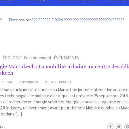
??
Pinco casino: ??? ?????? ? 2026 ???? ??? ????????? ??????-??????
e
ÉCOLOGIE
Environnement
ÉVÉNEMENTS
gie Marrakech : La mobilité urbaine au centre des déb
akech
COLOGIE
ENVIRONNMENT
MOBILIT? DURABLE
ébats sur la mobilité durable au Maroc Une journée interactive autour 
es technologies de mobilité électrique est prévue le 25 septembre 2018. 
tut de recherche en énergie solaire et énergies nouvelles organise en col
AR Industry, un événement ayant pour thème « Mobilité durable au Maro
 et dans […]
ORE