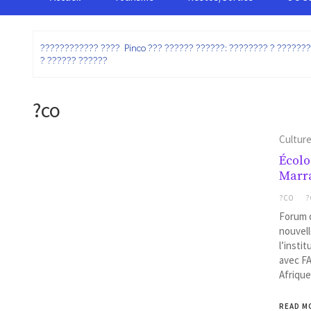
:
???????????? ???? Pinco ??? ?????? ??????: ???????? ? ??????
? ?????? ??????
?co
Cultur
Écolo
Marr
?CO
?
Forum d
nouvell
l’insti
avec FA
Afrique
READ M