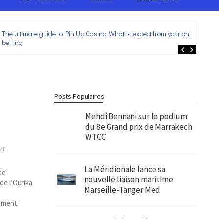
The ultimate guide to Pin Up Casino: What to expect from your online
Lei
betting
ent
Posts Populaires
Mehdi Bennani sur le podium
du 8e Grand prix de Marrakech
WTCC
ME
La Méridionale lance sa
de
nouvelle liaison maritime
de l’Ourika
Marseille-Tanger Med
sement