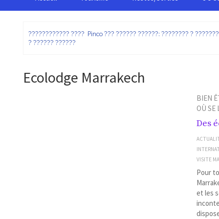
:
???????????? ???? Pinco ??? ?????? ??????: ???????? ? ??????
? ?????? ??????
Ecolodge Marrakech
BIEN Ê
OÙ SE
Des é
ACTUALI
INTERNA
VISITE 
Pour to
Marrake
et les 
inconte
dispose