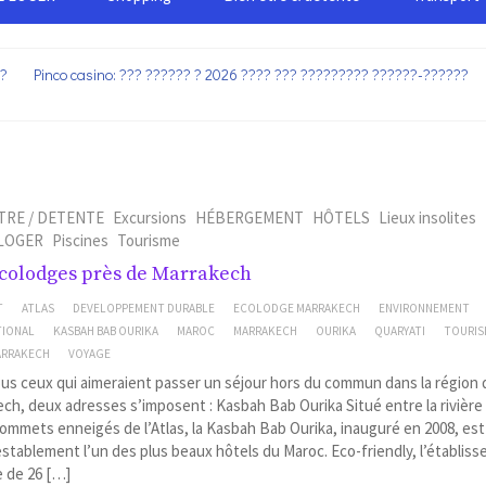
??
Pinco casino: ??? ?????? ? 2026 ???? ??? ????????? ??????-??????
TRE / DETENTE
Excursions
HÉBERGEMENT
HÔTELS
Lieux insolites
 LOGER
Piscines
Tourisme
colodges près de Marrakech
T
ATLAS
DEVELOPPEMENT DURABLE
ECOLODGE MARRAKECH
ENVIRONNEMENT
TIONAL
KASBAH BAB OURIKA
MAROC
MARRAKECH
OURIKA
QUARYATI
TOURIS
MARRAKECH
VOYAGE
us ceux qui aimeraient passer un séjour hors du commun dans la région 
ch, deux adresses s’imposent : Kasbah Bab Ourika Situé entre la rivière 
sommets enneigés de l’Atlas, la Kasbah Bab Ourika, inauguré en 2008, est
stablement l’un des plus beaux hôtels du Maroc. Eco-friendly, l’établis
 de 26 […]