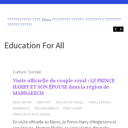
ez
???????????? ???? Pinco ??? ?????? ??????: ???????? ? ???????? ?
?????? ??????
Education For All
Culture
Sociale
Visite officielle du couple royal : LE PRINCE
HARRY ET SON ÉPOUSE dans la région de
MARRAKECH
ASSOCIATION
CARITATIF
EDUCATION FOR ALL
FAMILLE ROYALE
MARRAKECH
MEGHAN MARKLE
PRINCE HARRY
PRINCE MOULAY EL HASSAN
En visite officielle au Maroc, le Prince Harry d’Angleterre et
son épouse, Meghan Markle, se sont rendus dimanche