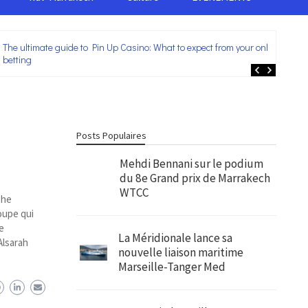
The ultimate guide to Pin Up Casino: What to expect from your online
Lei
betting
ent
Posts Populaires
Mehdi Bennani sur le podium
du 8e Grand prix de Marrakech
WTCC
The
oupe qui
e
La Méridionale lance sa
Alsarah
nouvelle liaison maritime
Marseille-Tanger Med