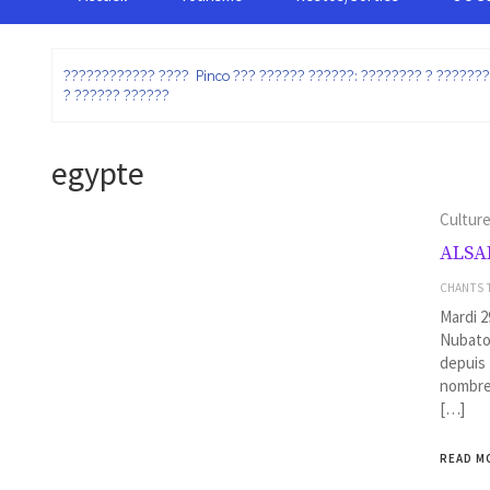
:
???????????? ???? Pinco ??? ?????? ??????: ???????? ? ??????
? ?????? ??????
egypte
Cultur
ALSA
CHANTS 
Mardi 2
Nubato
depuis 
nombreu
[…]
READ M