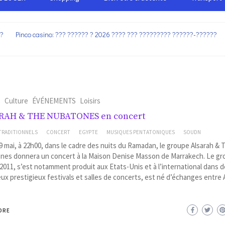
??
Pinco casino: ??? ?????? ? 2026 ???? ??? ????????? ??????-??????
e
Culture
ÉVÉNEMENTS
Loisirs
RAH & THE NUBATONES en concert
TRADITIONNELS
CONCERT
EGYPTE
MUSIQUES PENTATONIQUES
SOUDN
9 mai, à 22h00, dans le cadre des nuits du Ramadan, le groupe Alsarah & 
nes donnera un concert à la Maison Denise Masson de Marrakech. Le gr
2011, s’est notamment produit aux Etats-Unis et à l’international dans d
x prestigieux festivals et salles de concerts, est né d’échanges entre 
ORE